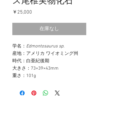
ス尾椎実物化石
価
￥25,000
格
在庫なし
学名：
Edmontosaurus sp.
産地：アメリカ ワイオミング州
時代：白亜紀後期
大きさ：73×39×43mm
重さ：101g
お問い合わせ
〒107-0052
東京都港区赤坂3-11-14 赤坂ベルゴ511