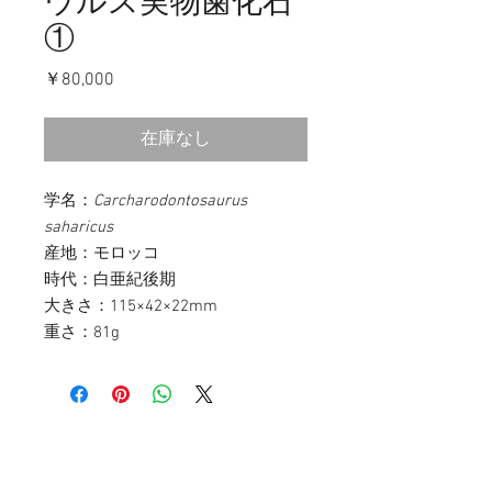
ウルス実物歯化石
①
価
￥80,000
格
在庫なし
学名：
Carcharodontosaurus
saharicus
産地：モロッコ
時代：白亜紀後期
大きさ：115×42×22mm
重さ：81g
お問い合わせ