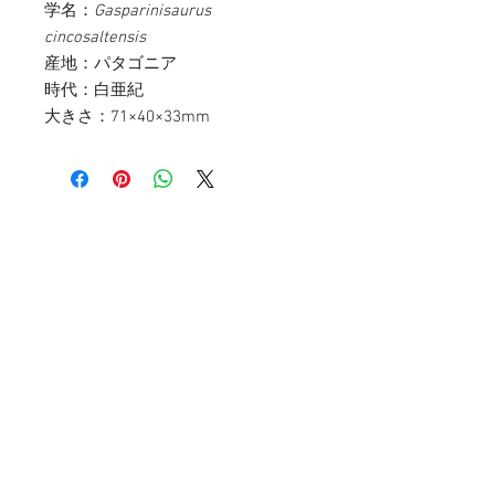
学名：
Gasparinisaurus
cincosaltensis
産地：パタゴニア
時代：白亜紀
大きさ：71×40×33mm
お問い合わせ
〒107-0052
東京都港区赤坂3-11-14 赤坂ベルゴ511
info@paleo-science.co.jp
03-5575-3651
(平日10:00~17:00)
​土日祝日・年末年始・お盆は定休日
カスタマーサービス