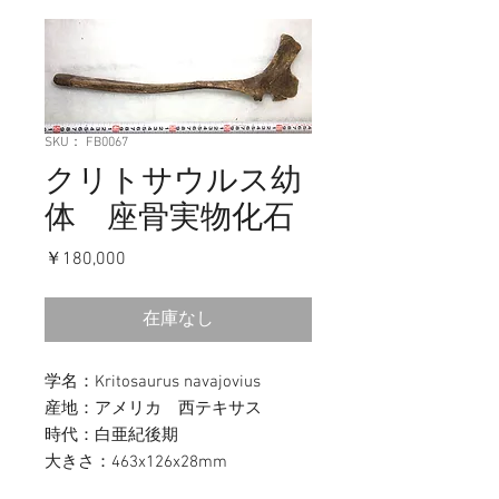
SKU： FB0067
クリトサウルス幼
体 座骨実物化石
価
￥180,000
格
在庫なし
学名：
Kritosaurus navajovius
産地：アメリカ 西テキサス
時代：白亜紀後期
大きさ：463x126x28mm