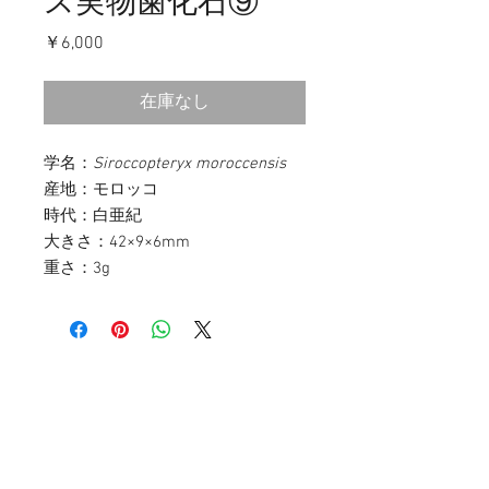
ス実物歯化石⑨
価
￥6,000
格
在庫なし
学名：
Siroccopteryx moroccensis
産地：モロッコ
時代：白亜紀
大きさ：42×9×6mm
重さ：3g
お問い合わせ
〒107-0052
東京都港区赤坂3-11-14 赤坂ベルゴ511