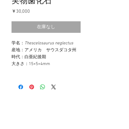
実物歯化石
価
￥30,000
格
在庫なし
学名：
Thescelosaurus neglectus
産地：アメリカ サウスダコタ州
時代：白亜紀後期
大きさ：15×5×4mm
お問い合わせ
〒107-0052
東京都港区赤坂3-11-14 赤坂ベルゴ511