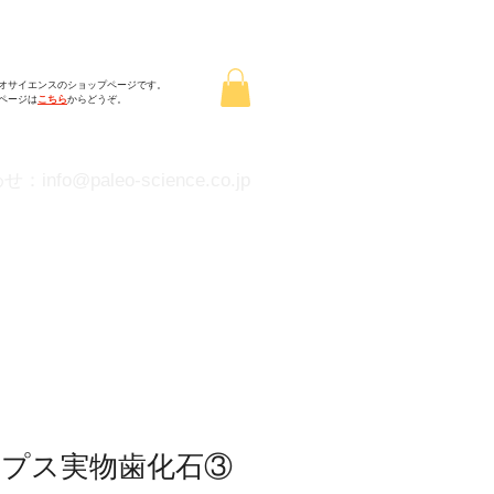
オサイエンスのショップページです。
ムページは
こちら
からどうぞ。
わせ：
info@paleo-science.co.jp
プス実物歯化石③