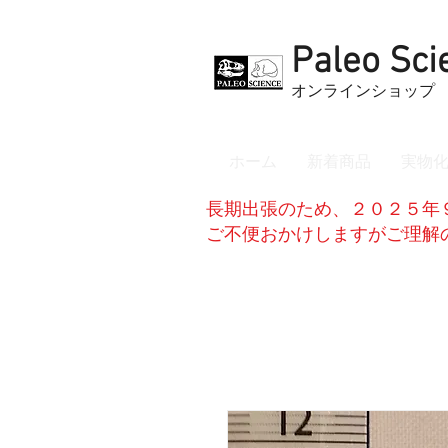
Paleo Sci
​オンラインショップ
ホーム
新着商品
実物
長期出張のため、２０２５年
​ご不便おかけしますがご理