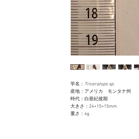
学名：
Triceratops sp.
産地：アメリカ モンタナ州
時代：白亜紀後期
大きさ：24×15×15mm
重さ：4g