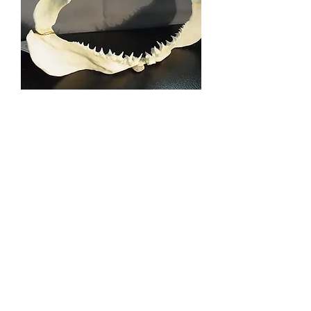
ホホジロサメ（幼体）顎レプリカ
価格
￥35,000
お問い合わせ
〒107-0052
東京都港区赤坂3-11-14 赤坂ベルゴ511
info@paleo-science.co.jp
03-5575-3651
(平日10:00~17:00)
​土日祝日・年末年始・お盆は定休日