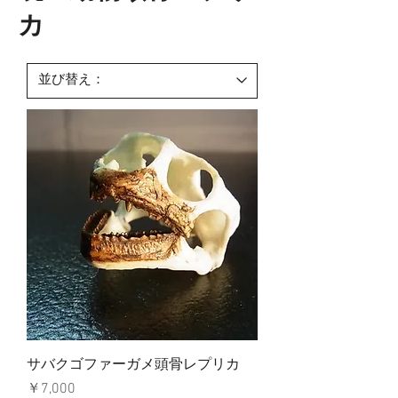
カ
サバクゴファーガメ頭骨レプリカ
価格
￥7,000