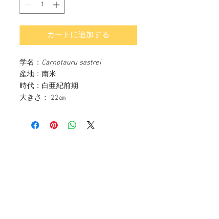
カートに追加する
学名：
Carnotauru sastrei
産地：南米
時代：白亜紀前期
大きさ： 22㎝
お問い合わせ
〒107-0052
東京都港区赤坂3-11-14 赤坂ベルゴ511
info@paleo-science.co.jp
03-5575-3651
(平日10:00~17:00)